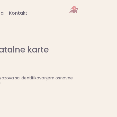
0
ca
Kontakt
atalne karte
 izazova sa identifikovanjem osnovne
.