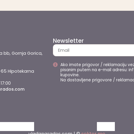
Newsletter
a bb, Gornja Gorica,
Ako imate prigovor / reklamaciju ve
pisanim putem na e-mail adresu: i
-65 Hipotekarna
kupovine.
Na dostavljene prigovore / reklamac
 17:00
arados.com
vladanarados.com | ©
sektor.me