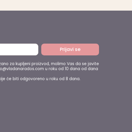
Prijavi se
zano za kupljeni proizvod, molimo Vas da se javite
nfo@vladanarados.com u roku od 10 dana od dana
ije će biti odgovoreno u roku od 8 dana.