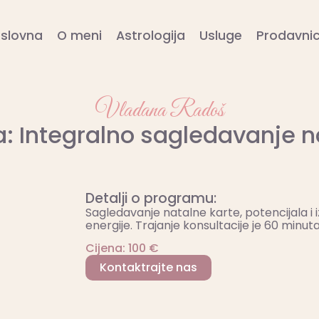
slovna
O meni
Astrologija
Usluge
Prodavni
Vladana Radoš
a: Integralno sagledavanje n
Detalji o programu:
Sagledavanje natalne karte, potencijala i
energije. Trajanje konsultacije je 60 minuta
Cijena: 100 €
Kontaktrajte nas