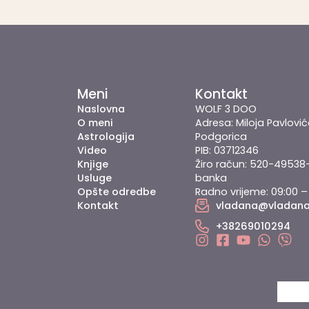
Meni
Kontakt
Naslovna
WOLF 3 DOO
O meni
Adresa: Miloja Pavlović
Astrologija
Podgorica
Video
PIB: 03712346
Knjige
Žiro račun: 520-49538
Usluge
banka
Opšte odredbe
Radno vrijeme: 09:00 –
vladana@vladan
Kontakt
+38269010294